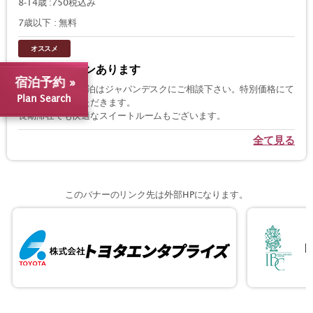
8-14歳 :750税込み
7歳以下 : 無料
オススメ
長期滞在プランあります
宿泊予約 »
2週間以上のご宿泊はジャパンデスクにご相談下さい。特別価格にて
Plan Search
ご提供させていただきます。
長期滞在でも快適なスイートルームもございます。
全て見る
このバナーのリンク先は外部HPになります。